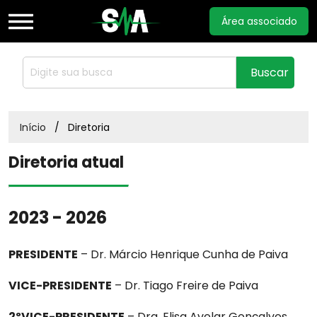
Área associado
Home
Buscar
Sobre
Início
Diretoria
Diretoria atual
Notícias
Documentos
2023 - 2026
PRESIDENTE
– Dr. Márcio Henrique Cunha de Paiva
Acordos
VICE-PRESIDENTE
– Dr. Tiago Freire de Paiva
Estatuto
2ºVICE-PRESIDENTE
– Dra. Elisa Avelar Gonçalves